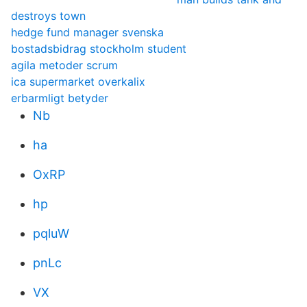
destroys town
hedge fund manager svenska
bostadsbidrag stockholm student
agila metoder scrum
ica supermarket overkalix
erbarmligt betyder
Nb
ha
OxRP
hp
pqluW
pnLc
VX