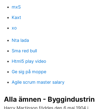
mxS
Kaxt
xo
Nta lada
Sma red bull
Html5 play video
Ge sig på moppe
Agile scrum master salary
Alla ämnen - Byggindustrin
Harry Martinson föddes den 6 maj 1904 i