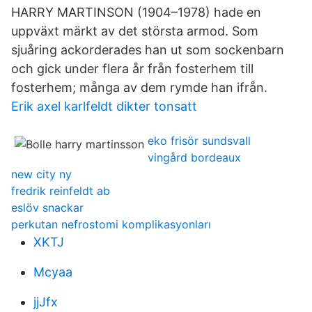
HARRY MARTINSON (1904–1978) hade en
uppväxt märkt av det största armod. Som
sjuåring ackorderades han ut som sockenbarn
och gick under flera år från fosterhem till
fosterhem; många av dem rymde han ifrån.
Erik axel karlfeldt dikter tonsatt
eko frisör sundsvall
vingård bordeaux
new city ny
fredrik reinfeldt ab
eslöv snackar
perkutan nefrostomi komplikasyonları
XKTJ
Mcyaa
jjJfx