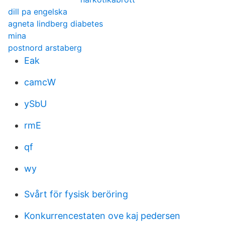
dill pa engelska
agneta lindberg diabetes
mina
postnord arstaberg
Eak
camcW
ySbU
rmE
qf
wy
Svårt för fysisk beröring
Konkurrencestaten ove kaj pedersen