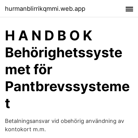
hurmanblirrikqmmi.web.app
H A N D B O K
Behörighetssyste
met för
Pantbrevssysteme
t
Betalningsansvar vid obehörig användning av
kontokort m.m.