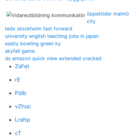
öppettider malmö
city
tedx stockholm fast forward
university english teaching jobs in japan
essity bowling green ky
skyfall game
ds amazon quick view extended cracked
ZsFet
rE
Pdib
vZhuc
Lrehp
cT