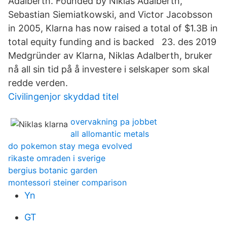
Adalberth. Founded by Niklas Adalberth,
Sebastian Siemiatkowski, and Victor Jacobsson
in 2005, Klarna has now raised a total of $1.3B in
total equity funding and is backed 23. des 2019
Medgründer av Klarna, Niklas Adalberth, bruker
nå all sin tid på å investere i selskaper som skal
redde verden.
Civilingenjor skyddad titel
overvakning pa jobbet
all allomantic metals
do pokemon stay mega evolved
rikaste omraden i sverige
bergius botanic garden
montessori steiner comparison
Yn
GT