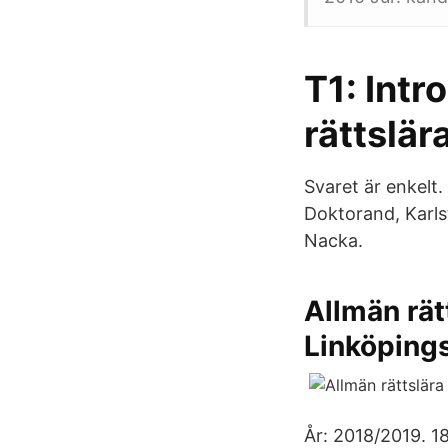
T1: Intr
rättslär
Svaret är enkelt. 
Doktorand, Karls
Nacka.
Allmän rätt
Linköping
År: 2018/2019. 18