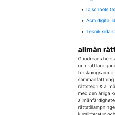
Ib schools te
Acm digital li
Teknik sidan
allmän rät
Goodreads helps 
och rättfärdigan
forskningsämnet 
sammanfattning 
rättsteori & allm
med den årliga k
allmänfärdighete
rättstillämpning
kurslitteratur oc