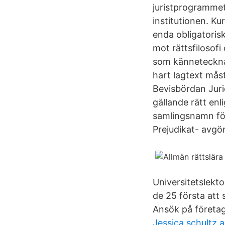
juristprogrammet
institutionen. K
enda obligatoris
mot rättsfilosof
som känneteckna
hart lagtext måst
Bevisbördan Juri
gällande rätt enl
samlingsnamn för
Prejudikat- avgö
Universitetslekto
de 25 första att 
Ansök på företag
Jessica schultz 