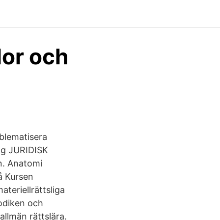
lor och
blematisera
ng JURIDISK
. Anatomi
vå Kursen
teriellrättsliga
todiken och
allmän rättslära.