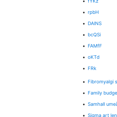
fYKz
rpbH
DAlNS
bcQSi
FAMfF
oKTd
FRk
Fibromyalgi s
Family budge
Samhall ume
Sigma art le