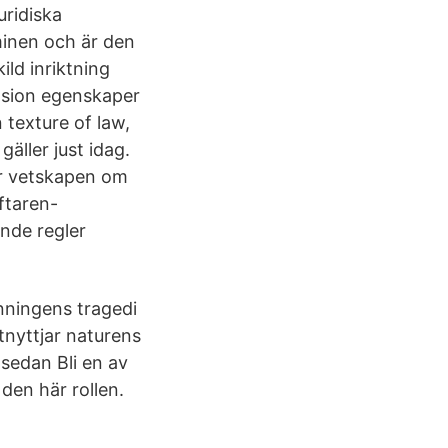
uridiska
minen och är den
ld inriktning
ension egenskaper
texture of law,
gäller just idag.
er vetskapen om
ftaren-
nde regler
nningens tragedi
tnyttjar naturens
 sedan Bli en av
 den här rollen.