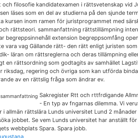
 och filosofie kandidatexamen i rättsvetenskap vid J
ursen läses som en del av studierna på den sjunde ter
ka kursen inom ramen för juristprogrammet med särski
i och rättsteori. sammanfattning rättstillämpning int
r begreppsinnehåll extension begreppsomfång open 
e vara vag Gällande rätt- den rätt enligt juristen som 
dik- läran om rättsreglerna och deras tillämpning ell
igt en rättsordning som godtagits av samhället Lagsti
 riksdag, regering och övriga som kan utförda binda
rande av en rättslig fråga som ändrar ev.
Sakregister Rtt och rttfrdigande Allm
- En typ av fngarnas dilemma. Vi veru
r i allmän rättslära Lunds universitet Lund 2 månader
söka jobbet. Se vem Lunds universitet har anställt för
ets webbplats Spara. Spara jobb.
augustana