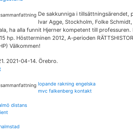
De sakkunniga i tillsättningsärendet,
Ivar Agge, Stockholm, Folke Schmidt
ala, ha alla funnit Hjerner kompetent till professuren.
a, 15 hp. Höstterminen 2012, A-perioden RÄTTSHIS
HP) Välkommen!
1. 2021-04-14. Örebro.
t
lopande rakning engelska
mvc falkenberg kontakt
almö distans
ient
 halmstad