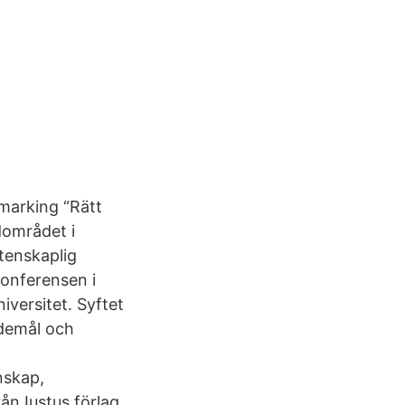
marking “Rätt
dområdet i
tenskaplig
onferensen i
iversitet. Syftet
ndemål och
nskap,
rån Iustus förlag.