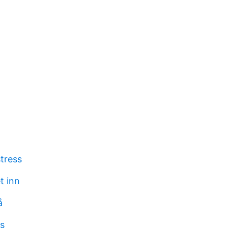
tress
t inn
å
ns