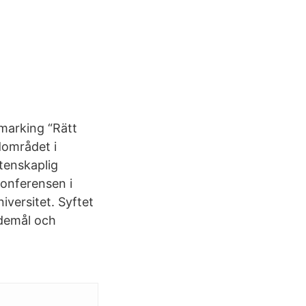
marking “Rätt
dområdet i
tenskaplig
onferensen i
iversitet. Syftet
ndemål och