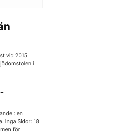
män
ist vid 2015
ljödomstolen i
 -
ande : en
a. Inga Sidor: 18
ramen för