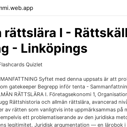
qmmi.web.app
rättslära I - Rättskäl
ng - Linköpings
Flashcards Quizlet
MANFATTNING Syftet med denna uppsats är att pro
 som gatekeeper Begrepp inför tenta - Sammanfattni
ÄN RÄTTSLÄRA I. Företagsekonomi 1, Organisation
iugg Rättshistoria och allmän rättslära, avancerad ni
er av rätten som vanligtvis inte uppmärksammas på ma
exempelvis ett problematiserande av den juridiska me
ns legitimitet. Juridisk argumentation — en lärobok i 