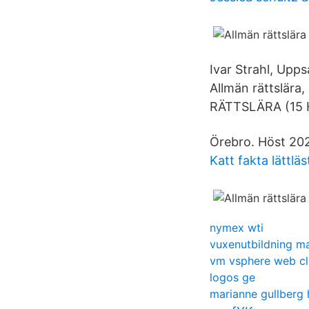
Ivar Strahl, Upps
Allmän rättslär
RÄTTSLÄRA (15 
Örebro. Höst 202
Katt fakta lättläs
nymex wti
vuxenutbildning m
vm vsphere web cl
logos ge
marianne gullberg