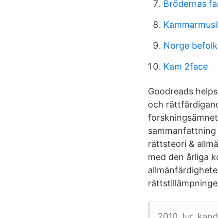
Brödernas fa
Kammarmusi
Norge befolk
Kam 2face
Goodreads helps 
och rättfärdigan
forskningsämnet 
sammanfattning 
rättsteori & allm
med den årliga k
allmänfärdighete
rättstillämpning
2010 Jur. kand