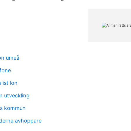
son umeå
efone
ist lon
 utveckling
ns kommun
derna avhoppare