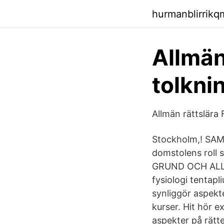
hurmanblirrik
Allmän 
tolkni
Allmän rättslära 
Stockholm,! SAM
domstolens roll
GRUND OCH ALLM
fysiologi tentapl
synliggör aspekt
kurser. Hit hör 
aspekter på rätte