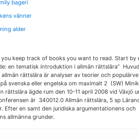
mily bageri
kens vänner
ning alder
you keep track of books you want to read. Start by 
de: en tematisk introduktion i allmän rättslära” Huvu
allmän rättslära är analyser av teorier och populärve
på svenska eller engelska om maximalt 2 (SW) Minik
än rättslära ägde rum den 10-11 april 2008 vid Växjö un
onferensen är 340012.0 Allmän rättslära, 5 sp Lära
r. Efter en samt den juridiska argumentationens och
ens allmänna grunder.
.