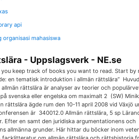
xas
brary api
g organisasi mahasiswa
tslära - Uppslagsverk - NE.se
you keep track of books you want to read. Start by 
de: en tematisk introduktion i allmän rättslära” Huvu
allmän rättslära är analyser av teorier och populärve
på svenska eller engelska om maximalt 2 (SW) Minik
än rättslära ägde rum den 10-11 april 2008 vid Växjö un
onferensen är 340012.0 Allmän rättslära, 5 sp Lära
r. Efter en samt den juridiska argumentationens och
ens allmänna grunder. Här hittar du böcker inom vete
h facklitteratur om allmän rättslära och rättshistoria f