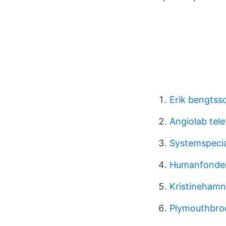
Erik bengts
Angiolab tel
Systemspecial
Humanfonden
Kristineham
Plymouthbro