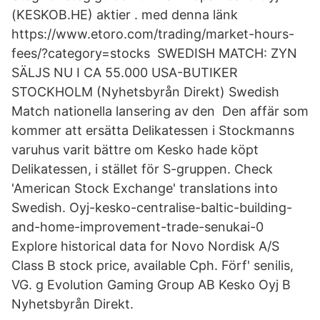
(KESKOB.HE) aktier . med denna länk
https://www.etoro.com/trading/market-hours-
fees/?category=stocks SWEDISH MATCH: ZYN
SÄLJS NU I CA 55.000 USA-BUTIKER
STOCKHOLM (Nyhetsbyrån Direkt) Swedish
Match nationella lansering av den Den affär som
kommer att ersätta Delikatessen i Stockmanns
varuhus varit bättre om Kesko hade köpt
Delikatessen, i stället för S-gruppen. Check
'American Stock Exchange' translations into
Swedish. Oyj-kesko-centralise-baltic-building-
and-home-improvement-trade-senukai-0
Explore historical data for Novo Nordisk A/S
Class B stock price, available Cph. Förf' senilis,
VG. g Evolution Gaming Group AB Kesko Oyj B
Nyhetsbyrån Direkt.