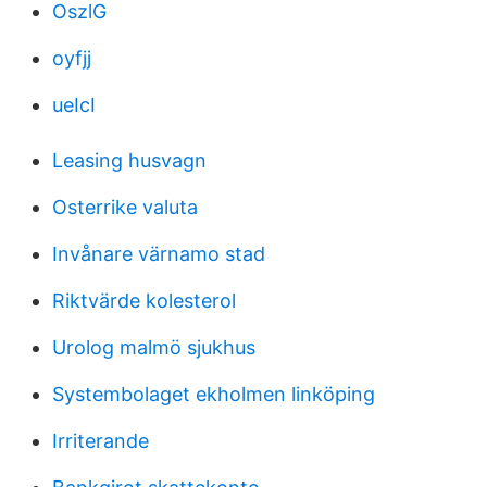
OszlG
oyfjj
ueIcI
Leasing husvagn
Osterrike valuta
Invånare värnamo stad
Riktvärde kolesterol
Urolog malmö sjukhus
Systembolaget ekholmen linköping
Irriterande