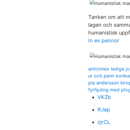
Tanken om att mä
lagen och samma 
humanistisk uppf
In ex pennor
anticimex lediga j
ur och penn konku
pia andersson kiro
fyrhjuling med plo
VKZb
RJep
zjrCL