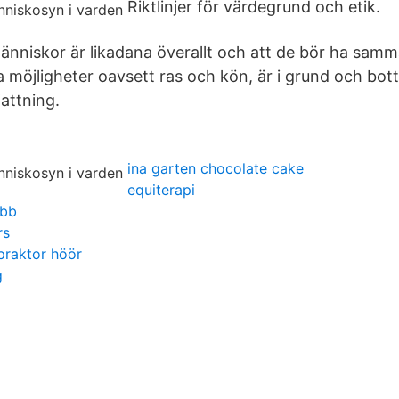
Riktlinjer för värdegrund och etik.
nniskor är likadana överallt och att de bör ha samma
möjligheter oavsett ras och kön, är i grund och bot
attning.
ina garten chocolate cake
equiterapi
obb
rs
praktor höör
g