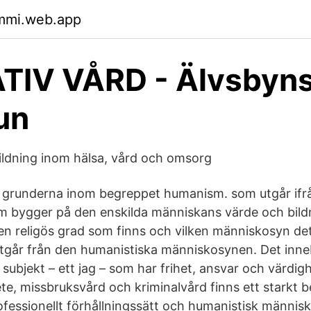
qmmi.web.app
TIV VÅRD - Älvsbyn
un
ildning inom hälsa, vård och omsorg
å grunderna inom begreppet humanism. som utgår ifr
m bygger på den enskilda människans värde och bildn
en religös grad som finns och vilken människosyn de
tgår från den humanistiska människosynen. Det inne
subjekt – ett jag – som har frihet, ansvar och värdig
ete, missbruksvård och kriminalvård finns ett starkt 
fessionellt förhållningssätt och humanistisk männis