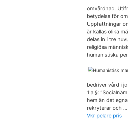
omvårdnad. Utifr
betydelse för o
Uppfattningar om
är kallas olika m
delas in i tre h
religiösa männis
humanistiska per
bedriver vård i jo
1:a §: ”Socialnäm
hem än det egna t
rekryterar och …
Vkr pelare pris