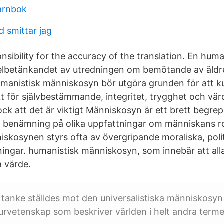
arnbok
d smittar jag
sibility for the accuracy of the translation. En huma
lbetänkandet av utredningen om bemötande av äldre
anistisk människosyn bör utgöra grunden för att 
t för självbestämmande, integritet, trygghet och vär
ck att det är viktigt Människosyn är ett brett begre
enämning på olika uppfattningar om människans roll
niskosynen styrs ofta av övergripande moraliska, poli
tningar. humanistisk människosyn, som innebär att all
a värde.
tanke ställdes mot den universalistiska människosy
rvetenskap som beskriver världen i helt andra terme