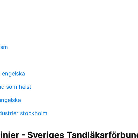
rism
 engelska
vad som helst
 engelska
dustrier stockholm
tlinjer - Sveriges Tandläkarförbun