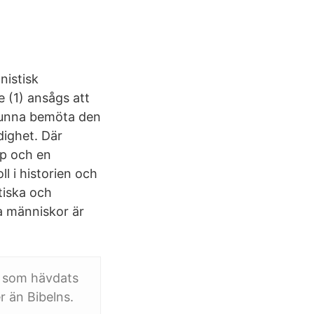
nistisk
 (1) ansågs att
kunna bemöta den
dighet. Där
pp och en
 i historien och
tiska och
a människor är
n som hävdats
r än Bibelns.