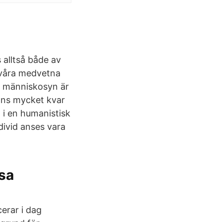
 alltså både av
h våra medvetna
sk människosyn är
inns mycket kvar
i en humanistisk
divid anses vara
asa
erar i dag