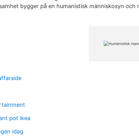
samhet bygger på en humanistisk människosyn och m
ffarside
rtainment
ant pot ikea
agen idag