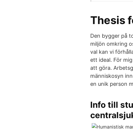
Thesis 
Den bygger på tol
miljön omkring o
val kan vi förhål
ett ideal. För m
att göra. Arbets
människosyn inneb
en unik person m
Info till 
centralsj