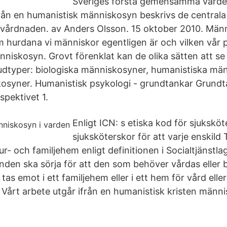
Sveriges första gemensamma värde
ån en humanistisk människosyn beskrivs de central
mvårdnaden. av Anders Olsson. 15 oktober 2010. Män
 hurdana vi människor egentligen är och vilken vår p
änniskosyn. Grovt förenklat kan de olika sätten att 
uvudtyper: biologiska människosyner, humanistiska m
kosyner. Humanistisk psykologi - grundtankar Grund
spektivet 1.
Enligt ICN: s etiska kod för sjukskö
sjuksköterskor för att varje enskild
ur- och familjehem enligt definitionen i Socialtjänstlag
nden ska sörja för att den som behöver vårdas eller b
as emot i ett familjehem eller i ett hem för vård elle
 Vårt arbete utgår ifrån en humanistisk kristen männ