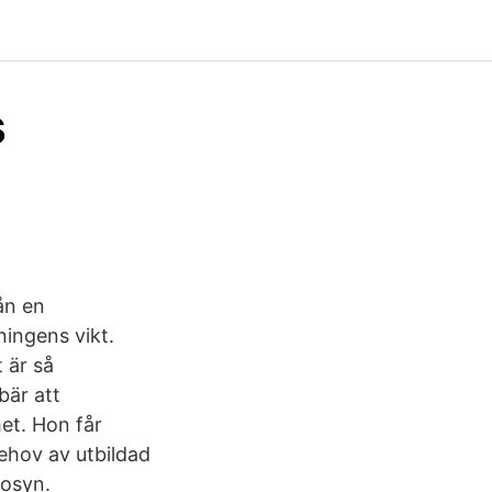
s
ån en
ingens vikt.
t är så
bär att
het. Hon får
behov av utbildad
kosyn.