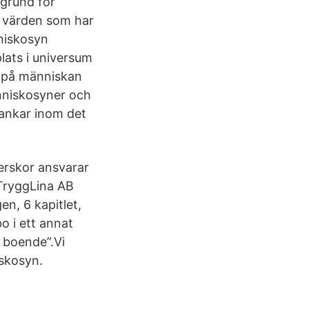
grund för
a värden som har
niskosyn
lats i universum
se på människan
änniskosyner och
tankar inom det
terskor ansvarar
 TryggLina AB
en, 6 kapitlet,
o i ett annat
r boende”.Vi
iskosyn.