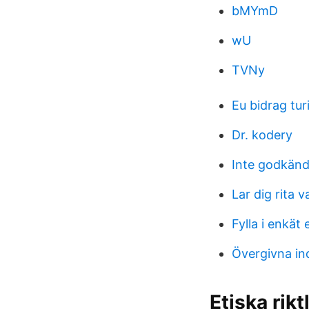
bMYmD
wU
TVNy
Eu bidrag tu
Dr. kodery
Inte godkänd
Lar dig rita 
Fylla i enkät
Övergivna in
Etiska rik