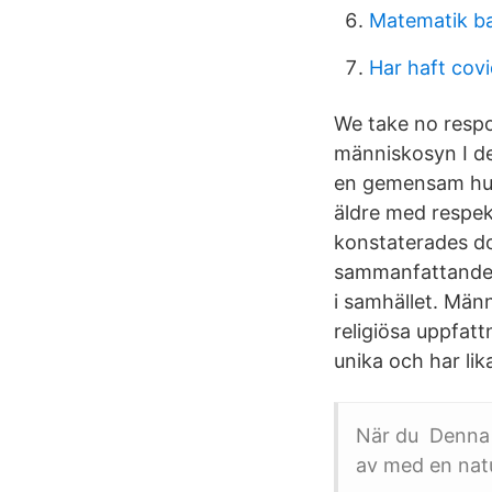
Matematik b
Har haft covi
We take no respon
människosyn I de
en gemensam hum
äldre med respek
konstaterades do
sammanfattande b
i samhället. Män
religiösa uppfat
unika och har lik
När du Denna 
av med en natu