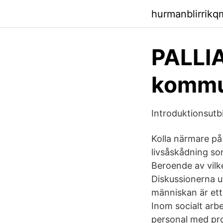
hurmanblirrik
PALLIA
komm
Introduktionsutb
Kolla närmare p
livsåskådning so
Beroende av vilk
Diskussionerna u
människan är ett 
Inom socialt arb
personal med pro