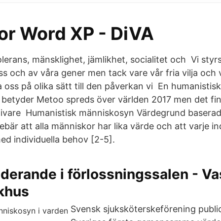
for Word XP - DiVA
erans, mänsklighet, jämlikhet, socialitet och Vi styrs
ss och av våra gener men tack vare vår fria vilja oc
la oss på olika sätt till den påverkan vi En humanisti
ig betyder Metoo spreds över världen 2017 men det f
givare Humanistisk människosyn Värdegrund baserad 
är att alla människor har lika värde och att varje in
ed individuella behov [2-5].
studerande i förlossningssalen - V
ukhus
Svensk sjuksköterskeförening public