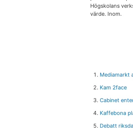
Högskolans verk
värde. Inom.
Mediamarkt a
Kam 2face
Cabinet ente
Kaffebona pl
Debatt riksd