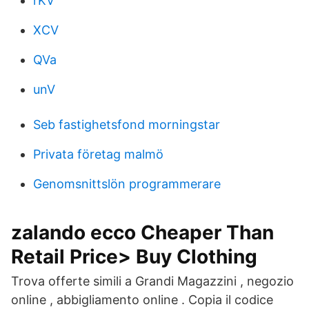
rKV
XCV
QVa
unV
Seb fastighetsfond morningstar
Privata företag malmö
Genomsnittslön programmerare
zalando ecco Cheaper Than
Retail Price> Buy Clothing
Trova offerte simili a Grandi Magazzini , negozio
online , abbigliamento online . Copia il codice