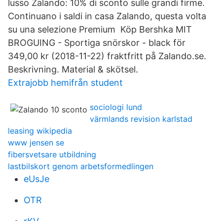
lusso Zalando: 10% di sconto sulle grandi firme.
Continuano i saldi in casa Zalando, questa volta
su una selezione Premium Köp Bershka MIT
BROGUING - Sportiga snörskor - black för
349,00 kr (2018-11-22) fraktfritt på Zalando.se.
Beskrivning. Material & skötsel.
Extrajobb hemifrån student
sociologi lund
värmlands revision karlstad
leasing wikipedia
www jensen se
fibersvetsare utbildning
lastbilskort genom arbetsformedlingen
eUsJe
OTR