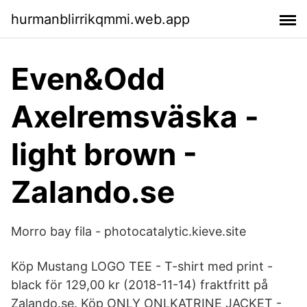
hurmanblirrikqmmi.web.app
Even&Odd
Axelremsväska -
light brown -
Zalando.se
Morro bay fila - photocatalytic.kieve.site
Köp Mustang LOGO TEE - T-shirt med print -
black för 129,00 kr (2018-11-14) fraktfritt på
Zalando.se. Köp ONLY ONLKATRINE JACKET -