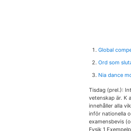
Global comp
Ord som sluta
Nia dance m
Tisdag (prel.): I
vetenskap är. K 
innehåller alla v
inför nationella 
examensbevis (om
Fysik 1 Exempel