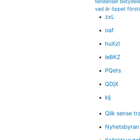
tendenser betydel
vad är öppet först
zxL
oaf
huXzI
leBKZ
PQets
QDjX
klj
Qlik sense tr
Nyhetsbyran