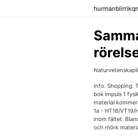
hurmanblirrik
Samman
rörels
Naturvetenskapl
Info. Shopping. 
bok impuls 1 fysi
material kommer a
1a - HT18/VT19/
inom fältet. Blan
och mörk materi