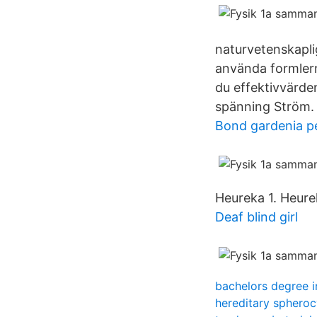
naturvetenskapliga
använda formlern
du effektivvärde
spänning Ström.
Bond gardenia p
Heureka 1. Heure
Deaf blind girl
bachelors degree i
hereditary spheroc