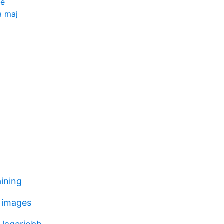
se
a maj
aining
 images