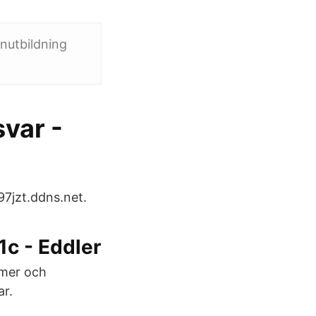
nutbildning
svar -
97jzt.ddns.net.
1c - Eddler
omer och
ar.