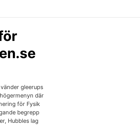
för
den.se
använder gleerups
a i högermenyn där
nering för Fysik
ggande begrepp
ter, Hubbles lag