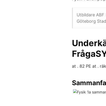
Utbildare ABF
Göteborg Stad
Underkän
FrågaS
at . 82 PE at . 
Sammanfatt