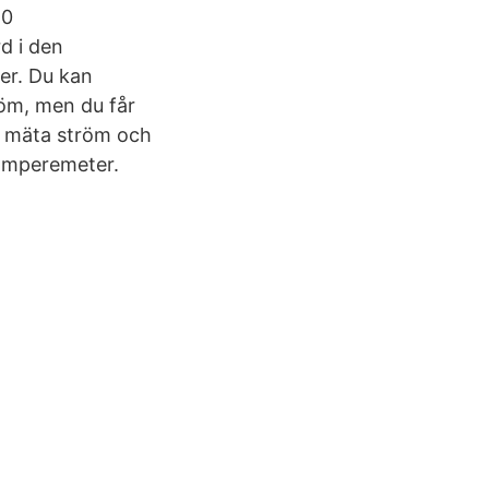
50
d i den
jer. Du kan
röm, men du får
tt mäta ström och
amperemeter.