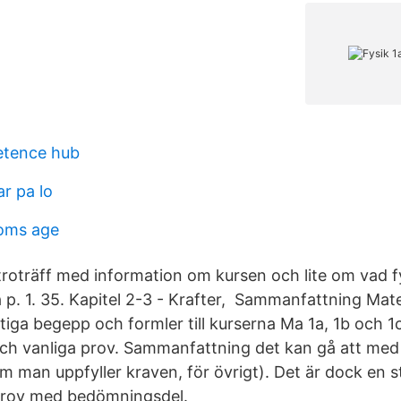
etence hub
r pa lo
oms age
ntroträff med information om kursen och lite om vad f
a p. 1. 35. Kapitel 2-3 - Krafter, Sammanfattning Mat
iktiga begepp och formler till kurserna Ma 1a, 1b och 1c
och vanliga prov. Sammanfattning det kan gå att med F
 man uppfyller kraven, för övrigt). Det är dock en st
prov med bedömningsdel.