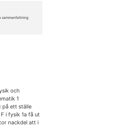
ysik och
ematik 1
 på ett ställe
 i fysik 1a få ut
or nackdel att i