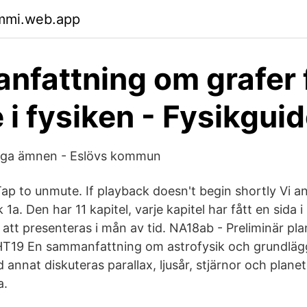
qmmi.web.app
fattning om grafer 
e i fysiken - Fysikgui
iga ämnen - Eslövs kommun
Tap to unmute. If playback doesn't begin shortly Vi 
k 1a. Den har 11 kapitel, varje kapitel har fått en sid
tt presenteras i mån av tid. NA18ab - Preliminär pla
HT19 En sammanfattning om astrofysik och grundlä
d annat diskuteras parallax, ljusår, stjärnor och plane
a.